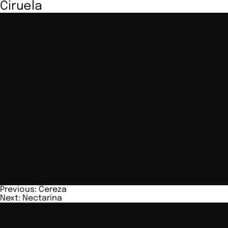
Ciruela
Navegación
Previous:
Cereza
Next:
Nectarina
de
entradas