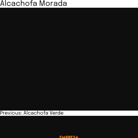
Alcachofa Morada
Navegación
Previous:
Alcachofa Verde
de
entradas
EMPRESA