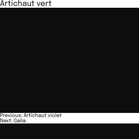
Artichaut vert
Navigation
Previous:
Artichaut violet
Next:
Galia
de
l’article